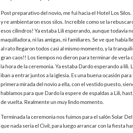
Post preparativo del novio, me fui hacia el Hotel Los Sil
y re ambientaron esos silos. Increíble como se la rebusca
esos cilindros! Ya estaba Lili esperando, aunque todavía no 
maquilladora, ni las amigas, ni familiares. Se ve que había 
al rato llegaron todos casi al mismo momento, y la tranquili
gran caos!! Los tiempos no dieron para terminar de verla 
la hora de la ceremonia. Ya estaba Dardo esperando a lili. 
iban a entrar juntos a la iglesia. Es una buena ocasión par
primera mirada del novio a ella, con el vestido puesto, sie
hablamos para que Dardo la espere de espaldas a Lili, hast
de vuelta. Realmente un muy lindo momento.
Terminada la ceremonia nos fuimos para el salón Solar Del 
que nada sería el Civil, para luego arrancar con la fiesta h