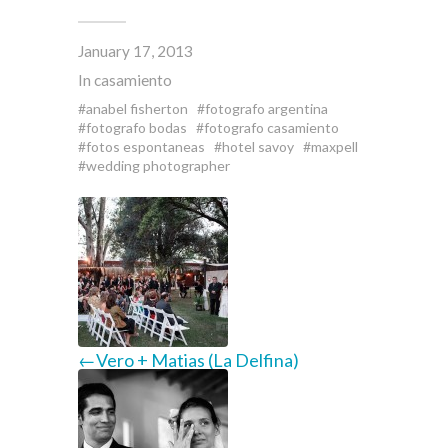
January 17, 2013
In
casamiento
anabel fisherton
fotografo argentina
fotografo bodas
fotografo casamiento
fotos espontaneas
hotel savoy
maxpell
wedding photographer
←Vero + Matias (La Delfina)