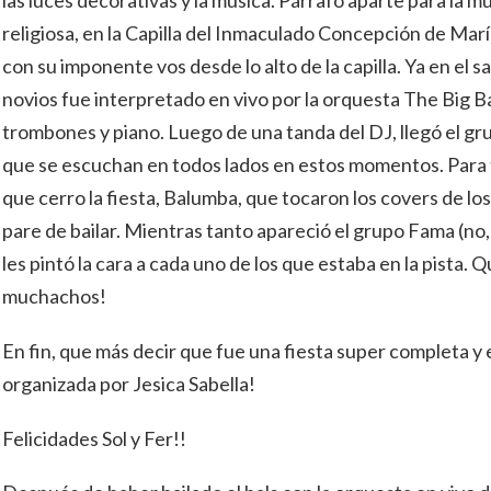
las luces decorativas y la música. Párrafo aparte para la m
religiosa, en la Capilla del Inmaculado Concepción de Marí
con su imponente vos desde lo alto de la capilla. Ya en el sal
novios fue interpretado en vivo por la orquesta The Big B
trombones y piano. Luego de una tanda del DJ, llegó el gru
que se escuchan en todos lados en estos momentos. Para 
que cerro la fiesta, Balumba, que tocaron los covers de l
pare de bailar. Mientras tanto apareció el grupo Fama (no
les pintó la cara a cada uno de los que estaba en la pista. Q
muchachos!
En fin, que más decir que fue una fiesta super completa y
organizada por Jesica Sabella!
Felicidades Sol y Fer!!