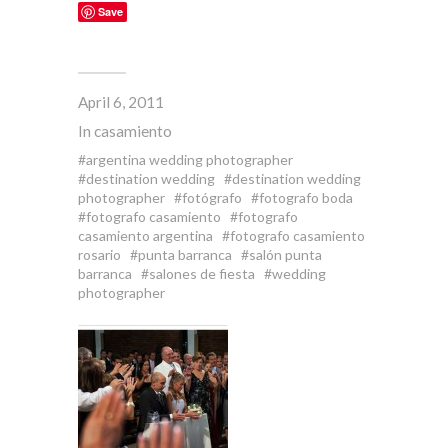
Save
April 6, 2011
In
casamiento
argentina wedding photographer
destination wedding
destination wedding
photographer
fotógrafo
fotografo boda
fotografo casamiento
fotografo
casamiento argentina
fotografo casamiento
rosario
punta barranca
salón punta
barranca
salones de fiesta
wedding
photographer