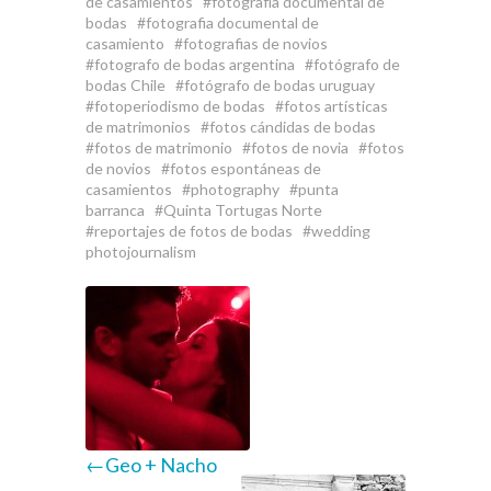
de casamientos
fotografía documental de
bodas
fotografia documental de
casamiento
fotografias de novios
fotografo de bodas argentina
fotógrafo de
bodas Chile
fotógrafo de bodas uruguay
fotoperiodismo de bodas
fotos artísticas
de matrimonios
fotos cándidas de bodas
fotos de matrimonio
fotos de novia
fotos
de novios
fotos espontáneas de
casamientos
photography
punta
barranca
Quinta Tortugas Norte
reportajes de fotos de bodas
wedding
photojournalism
←Geo + Nacho