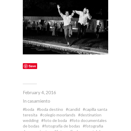
Save
February 4, 2016
In
casamiento
boda
boda destino
candid
capilla santa
teresita
colegio moorlands
destination
wedding
foto de boda
foto documentales
de bodas
fotografía de bodas
fotografia