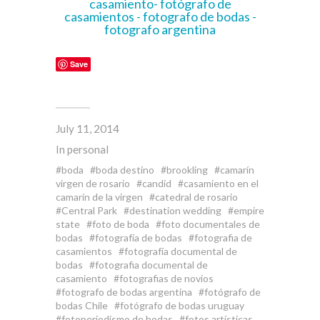
Save
July 11, 2014
In
personal
boda
boda destino
brookling
camarín
virgen de rosario
candid
casamiento en el
camarín de la virgen
catedral de rosario
Central Park
destination wedding
empire
state
foto de boda
foto documentales de
bodas
fotografía de bodas
fotografia de
casamientos
fotografía documental de
bodas
fotografia documental de
casamiento
fotografias de novios
fotografo de bodas argentina
fotógrafo de
bodas Chile
fotógrafo de bodas uruguay
fotoperiodismo de bodas
fotos artísticas