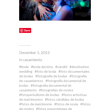
Save
December 5, 2013
In
casamiento
boda
boda destino
candid
destination
wedding
foto de boda
foto documentales
de bodas
fotografía de bodas
fotografia
de casamientos
fotografía documental de
bodas
fotografia documental de
casamiento
fotografias de novios
fotoperiodismo de bodas
fotos artísticas
de matrimonios
fotos cándidas de bodas
fotos de matrimonio
fotos de novia
fotos
de novios
fotos espontáneas de